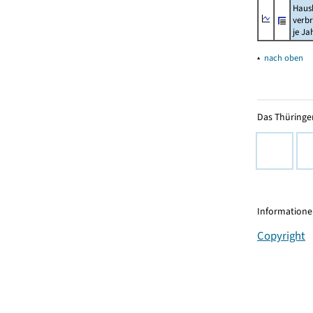
Haush
verb
je Ja
▴
nach oben
Das Thüringer
Informationen
Copyright