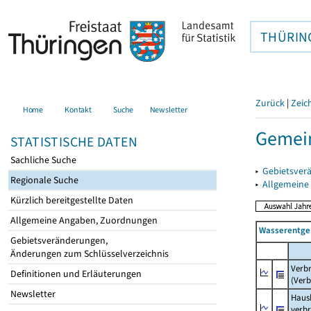
THÜRIN
Zurück
|
Zeic
Home
Kontakt
Suche
Newsletter
Gemein
STATISTISCHE DATEN
Sachliche Suche
▸
Gebietsver
Regionale Suche
▸
Allgemeine
Kürzlich bereitgestellte Daten
Allgemeine Angaben, Zuordnungen
Wasserentge
Gebietsveränderungen,
Änderungen zum Schlüsselverzeichnis
Verb
Definitionen und Erläuterungen
(Verb
Newsletter
Haush
verb