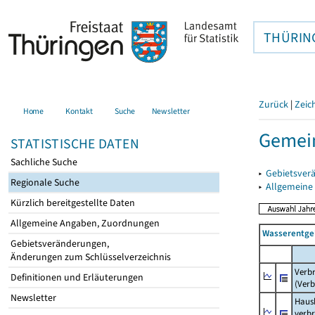
THÜRIN
Zurück
|
Zeic
Home
Kontakt
Suche
Newsletter
Gemein
STATISTISCHE DATEN
Sachliche Suche
▸
Gebietsver
Regionale Suche
▸
Allgemeine
Kürzlich bereitgestellte Daten
Allgemeine Angaben, Zuordnungen
Wasserentge
Gebietsveränderungen,
Änderungen zum Schlüsselverzeichnis
Verb
Definitionen und Erläuterungen
(Verb
Newsletter
Haush
verb