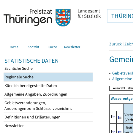
THÜRIN
Zurück
|
Zeic
Home
Kontakt
Suche
Newsletter
Gemein
STATISTISCHE DATEN
Sachliche Suche
▸
Gebietsver
Regionale Suche
▸
Allgemeine
Kürzlich bereitgestellte Daten
Allgemeine Angaben, Zuordnungen
Wasserentge
Gebietsveränderungen,
Änderungen zum Schlüsselverzeichnis
Verb
Definitionen und Erläuterungen
(Verb
Newsletter
Haush
verb