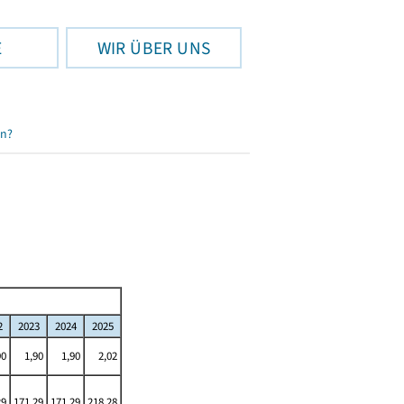
E
WIR ÜBER UNS
en?
2
2023
2024
2025
90
1,90
1,90
2,02
29
171,29
171,29
218,28