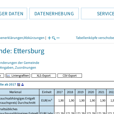
GER DATEN
DATENERHEBUNG
SERVIC
henerklärungen/Abkürzungen
|
Tabellenköpfe verschob
de: Ettersburg
änderungen der Gemeinde
 Angaben, Zuordnungen
lte ab 2017
Merkmal
Einheit
2017
2018
2019
2020
2021
202
rauchsabhängiges Entgelt
EUR/m³
1,90
1,90
1,90
1,90
1,90
1,
rauchspreis) Durchschnitt
altsübliches
rauchsunabhängiges Entgelt
EUR/Jahr
171,29
171,29
171,29
171,29
171,29
171,