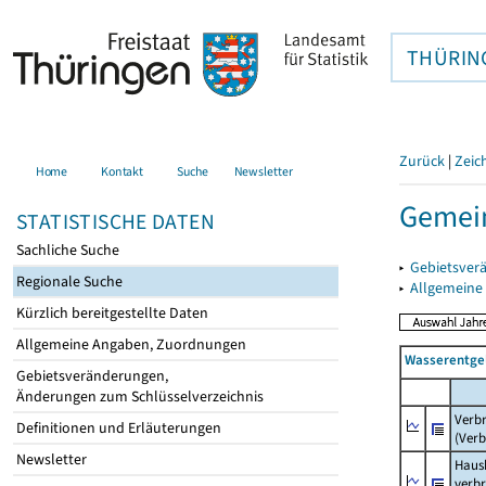
THÜRIN
Zurück
|
Zeic
Home
Kontakt
Suche
Newsletter
Gemein
STATISTISCHE DATEN
Sachliche Suche
▸
Gebietsver
Regionale Suche
▸
Allgemeine
Kürzlich bereitgestellte Daten
Allgemeine Angaben, Zuordnungen
Wasserentge
Gebietsveränderungen,
Änderungen zum Schlüsselverzeichnis
Verb
Definitionen und Erläuterungen
(Verb
Newsletter
Haush
verb