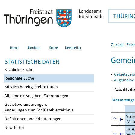
THÜRIN
Zurück
|
Zeic
Home
Kontakt
Suche
Newsletter
Gemei
STATISTISCHE DATEN
Sachliche Suche
▸
Gebietsver
Regionale Suche
▸
Allgemeine
Kürzlich bereitgestellte Daten
Allgemeine Angaben, Zuordnungen
Wasserentge
Gebietsveränderungen,
Änderungen zum Schlüsselverzeichnis
Verb
Definitionen und Erläuterungen
(Verb
Newsletter
Haush
verb