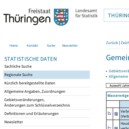
THÜRIN
Zurück
|
Zeic
Home
Kontakt
Suche
Newsletter
Gemei
STATISTISCHE DATEN
Sachliche Suche
▸
Gebietsver
Regionale Suche
▸
Allgemeine
Kürzlich bereitgestellte Daten
Allgemeine Angaben, Zuordnungen
Wasserentge
Gebietsveränderungen,
Änderungen zum Schlüsselverzeichnis
Verb
Definitionen und Erläuterungen
(Verb
Newsletter
Haush
verb