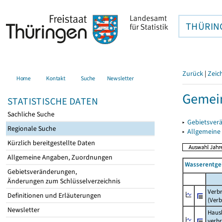
THÜRIN
Zurück
|
Zeic
Home
Kontakt
Suche
Newsletter
Gemein
STATISTISCHE DATEN
Sachliche Suche
▸
Gebietsver
Regionale Suche
▸
Allgemeine
Kürzlich bereitgestellte Daten
Allgemeine Angaben, Zuordnungen
Wasserentge
Gebietsveränderungen,
Änderungen zum Schlüsselverzeichnis
Verb
Definitionen und Erläuterungen
(Verb
Newsletter
Haush
verb