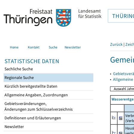
THÜRIN
Zurück
|
Zeic
Home
Kontakt
Suche
Newsletter
Gemein
STATISTISCHE DATEN
Sachliche Suche
▸
Gebietsver
Regionale Suche
▸
Allgemeine
Kürzlich bereitgestellte Daten
Allgemeine Angaben, Zuordnungen
Wasserentge
Gebietsveränderungen,
Änderungen zum Schlüsselverzeichnis
Verb
Definitionen und Erläuterungen
(Verb
Newsletter
Haush
verb