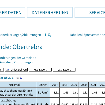
GER DATEN
DATENERHEBUNG
SERVIC
henerklärungen/Abkürzungen
|
Tabellenköpfe verschob
de: Obertrebra
änderungen der Gemeinde
 Angaben, Zuordnungen
lte ab 2017
Merkmal
Einheit
2017
2018
2019
2020
2021
202
rauchsabhängiges Entgelt
EUR/m³
1,61
1,61
1,61
1,61
1,61
1,
rauchspreis) Durchschnitt
altsübliches
rauchsunabhängiges Entgelt
EUR/Jahr
128,40
128,40
128,40
128,40
141,24
141,