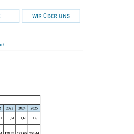
E
WIR ÜBER UNS
en?
2
2023
2024
2025
61
1,61
1,61
1,61
24
179,76
192,60
205,44