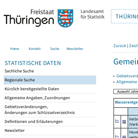
THÜRIN
Zurück
|
Zeic
Home
Kontakt
Suche
Newsletter
Gemein
STATISTISCHE DATEN
Sachliche Suche
▸
Gebietsver
Regionale Suche
▸
Allgemeine
Kürzlich bereitgestellte Daten
Allgemeine Angaben, Zuordnungen
Wasserentge
Gebietsveränderungen,
Änderungen zum Schlüsselverzeichnis
Verb
Definitionen und Erläuterungen
(Verb
Newsletter
Haush
verb