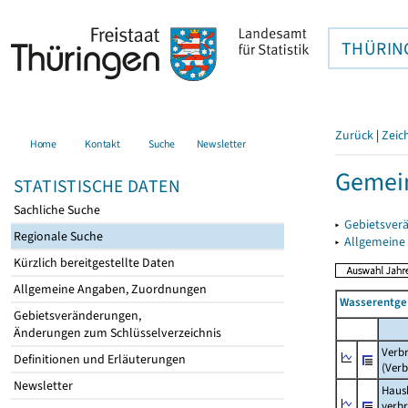
THÜRIN
Zurück
|
Zeic
Home
Kontakt
Suche
Newsletter
Gemein
STATISTISCHE DATEN
Sachliche Suche
▸
Gebietsver
Regionale Suche
▸
Allgemeine
Kürzlich bereitgestellte Daten
Allgemeine Angaben, Zuordnungen
Wasserentge
Gebietsveränderungen,
Änderungen zum Schlüsselverzeichnis
Verb
Definitionen und Erläuterungen
(Verb
Newsletter
Haush
verb