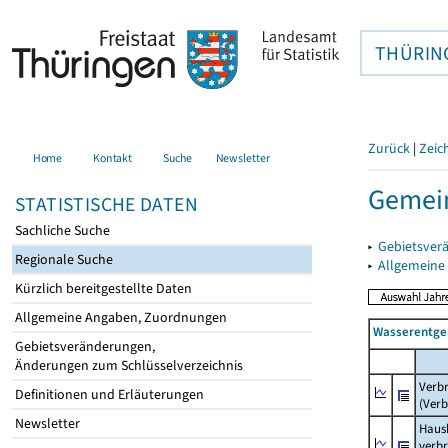
THÜRIN
Zurück
|
Zeic
Home
Kontakt
Suche
Newsletter
Gemein
STATISTISCHE DATEN
Sachliche Suche
▸
Gebietsver
Regionale Suche
▸
Allgemeine
Kürzlich bereitgestellte Daten
Allgemeine Angaben, Zuordnungen
Wasserentge
Gebietsveränderungen,
Änderungen zum Schlüsselverzeichnis
Verb
Definitionen und Erläuterungen
(Verb
Newsletter
Haush
verb