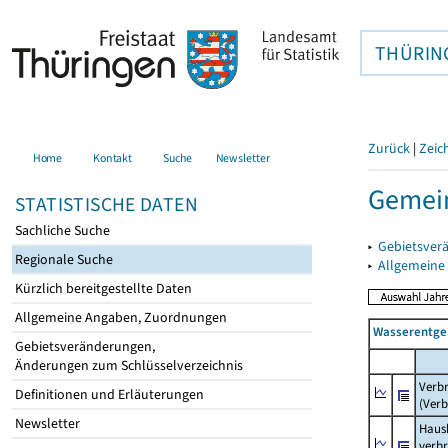
THÜRIN
Zurück
|
Zeic
Home
Kontakt
Suche
Newsletter
Gemein
STATISTISCHE DATEN
Sachliche Suche
▸
Gebietsver
Regionale Suche
▸
Allgemeine
Kürzlich bereitgestellte Daten
Allgemeine Angaben, Zuordnungen
Wasserentge
Gebietsveränderungen,
Änderungen zum Schlüsselverzeichnis
Verb
Definitionen und Erläuterungen
(Verb
Newsletter
Haush
verb