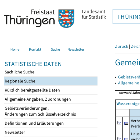
THÜRIN
Zurück
|
Zeic
Home
Kontakt
Suche
Newsletter
Gemein
STATISTISCHE DATEN
Sachliche Suche
▸
Gebietsver
Regionale Suche
▸
Allgemeine
Kürzlich bereitgestellte Daten
Allgemeine Angaben, Zuordnungen
Wasserentge
Gebietsveränderungen,
Änderungen zum Schlüsselverzeichnis
Verb
Definitionen und Erläuterungen
(Verb
Newsletter
Haush
verb