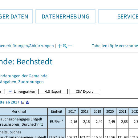
GER DATEN
DATENERHEBUNG
SERVIC
henerklärungen/Abkürzungen
|
Tabellenköpfe verschob
de: Bechstedt
änderungen der Gemeinde
 Angaben, Zuordnungen
lte ab 2017
Merkmal
Einheit
2017
2018
2019
2020
2021
202
rauchsabhängiges Entgelt
EUR/m³
2,16
2,16
2,49
2,49
2,66
2,
rauchspreis) Durchschnitt
altsübliches
rauchsunabhängiges Entgelt
EUR/Jahr
102,72
102,72
115,56
115,56
121,98
121,