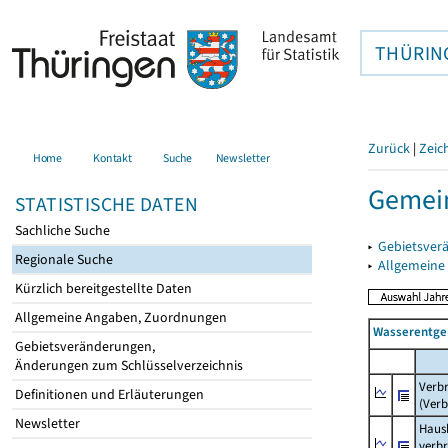
THÜRIN
Zurück
|
Zeic
Home
Kontakt
Suche
Newsletter
Gemein
STATISTISCHE DATEN
Sachliche Suche
▸
Gebietsver
Regionale Suche
▸
Allgemeine
Kürzlich bereitgestellte Daten
Allgemeine Angaben, Zuordnungen
Wasserentge
Gebietsveränderungen,
Änderungen zum Schlüsselverzeichnis
Verb
Definitionen und Erläuterungen
(Verb
Newsletter
Haush
verb