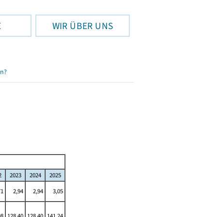
E
WIR ÜBER UNS
en?
2
2023
2024
2025
71
2,94
2,94
3,05
98
128,40
128,40
141,24