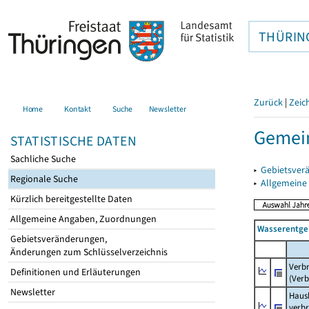
THÜRIN
Zurück
|
Zeic
Home
Kontakt
Suche
Newsletter
Gemein
STATISTISCHE DATEN
Sachliche Suche
▸
Gebietsver
Regionale Suche
▸
Allgemeine
Kürzlich bereitgestellte Daten
Allgemeine Angaben, Zuordnungen
Wasserentge
Gebietsveränderungen,
Änderungen zum Schlüsselverzeichnis
Verb
Definitionen und Erläuterungen
(Verb
Newsletter
Haush
verb