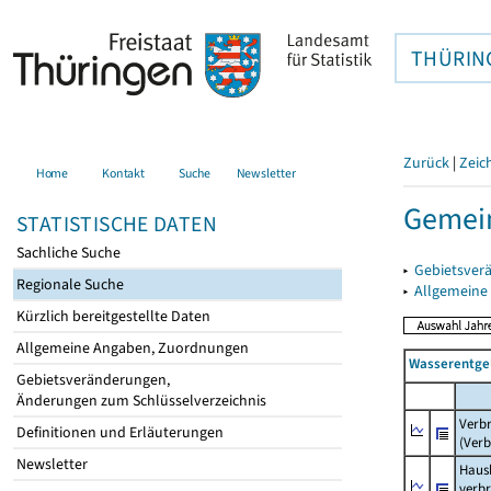
THÜRIN
Zurück
|
Zeic
Home
Kontakt
Suche
Newsletter
Gemein
STATISTISCHE DATEN
Sachliche Suche
▸
Gebietsver
Regionale Suche
▸
Allgemeine
Kürzlich bereitgestellte Daten
Allgemeine Angaben, Zuordnungen
Wasserentge
Gebietsveränderungen,
Änderungen zum Schlüsselverzeichnis
Verb
Definitionen und Erläuterungen
(Verb
Newsletter
Haush
verb