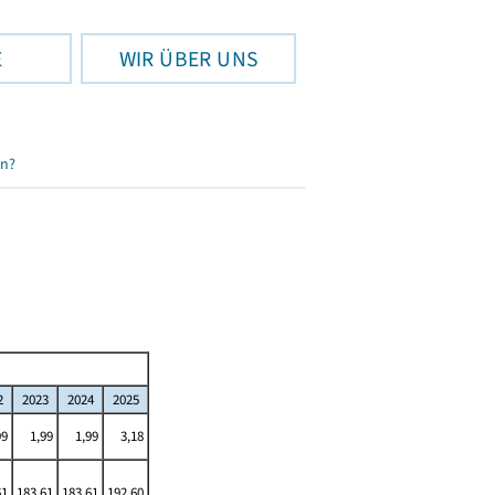
E
WIR ÜBER UNS
en?
2
2023
2024
2025
99
1,99
1,99
3,18
61
183,61
183,61
192,60