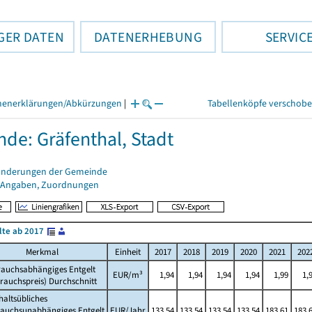
GER DATEN
DATENERHEBUNG
SERVIC
henerklärungen/Abkürzungen
|
Tabellenköpfe verschob
de: Gräfenthal, Stadt
änderungen der Gemeinde
 Angaben, Zuordnungen
lte ab 2017
Merkmal
Einheit
2017
2018
2019
2020
2021
202
rauchsabhängiges Entgelt
EUR/m³
1,94
1,94
1,94
1,94
1,99
1,
rauchspreis) Durchschnitt
altsübliches
rauchsunabhängiges Entgelt
EUR/Jahr
133,54
133,54
133,54
133,54
183,61
183,