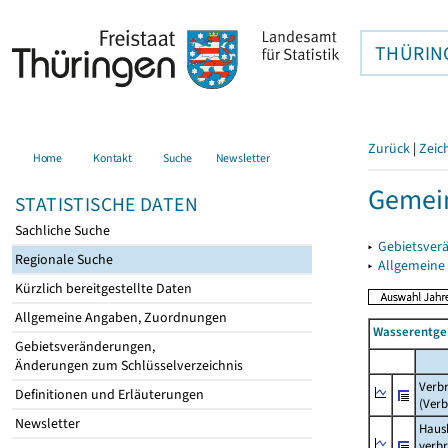
THÜRIN
Zurück
|
Zeic
Home
Kontakt
Suche
Newsletter
Gemein
STATISTISCHE DATEN
Sachliche Suche
▸
Gebietsver
Regionale Suche
▸
Allgemeine
Kürzlich bereitgestellte Daten
Allgemeine Angaben, Zuordnungen
Wasserentge
Gebietsveränderungen,
Änderungen zum Schlüsselverzeichnis
Verb
Definitionen und Erläuterungen
(Verb
Newsletter
Haush
verb