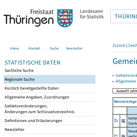
THÜRIN
Zurück
|
Zeic
Home
Kontakt
Suche
Newsletter
Gemei
STATISTISCHE DATEN
Sachliche Suche
▸
Gebietsver
Regionale Suche
▸
Allgemeine
Kürzlich bereitgestellte Daten
Allgemeine Angaben, Zuordnungen
Wasserentge
Gebietsveränderungen,
Änderungen zum Schlüsselverzeichnis
Verb
Definitionen und Erläuterungen
(Verb
Newsletter
Haush
verb