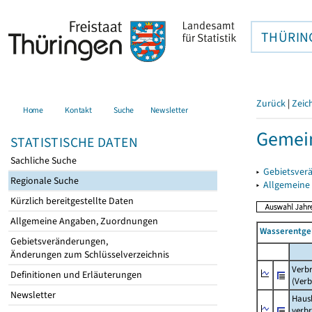
THÜRIN
Zurück
|
Zeic
Home
Kontakt
Suche
Newsletter
Gemein
STATISTISCHE DATEN
Sachliche Suche
▸
Gebietsver
Regionale Suche
▸
Allgemeine
Kürzlich bereitgestellte Daten
Allgemeine Angaben, Zuordnungen
Wasserentge
Gebietsveränderungen,
Änderungen zum Schlüsselverzeichnis
Verb
Definitionen und Erläuterungen
(Verb
Newsletter
Haush
verb