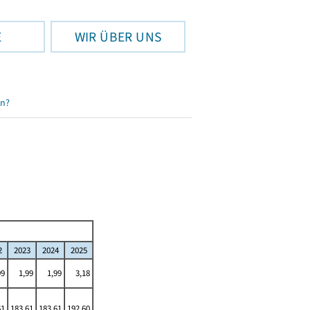
E
WIR ÜBER UNS
en?
2
2023
2024
2025
99
1,99
1,99
3,18
61
183,61
183,61
192,60