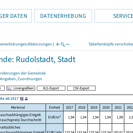
GER DATEN
DATENERHEBUNG
SERVIC
henerklärungen/Abkürzungen
|
Tabellenköpfe verschob
de: Rudolstadt, Stadt
änderungen der Gemeinde
 Angaben, Zuordnungen
lte ab 2017
Merkmal
Einheit
2017
2018
2019
2020
2021
202
rauchsabhängiges Entgelt
EUR/m³
1,94
1,94
1,94
1,94
1,99
1,
rauchspreis) Durchschnitt
altsübliches
rauchsunabhängiges Entgelt
EUR/Jahr
133,54
133,54
133,54
133,54
183,61
183,