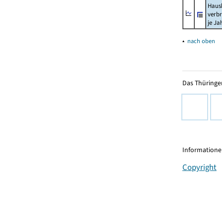
Haush
verb
je Ja
▴
nach oben
Das Thüringer
Informationen
Copyright