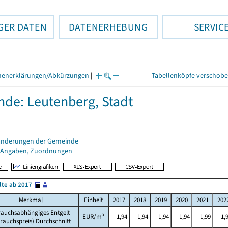
GER DATEN
DATENERHEBUNG
SERVIC
henerklärungen/Abkürzungen
|
Tabellenköpfe verschob
de: Leutenberg, Stadt
änderungen der Gemeinde
 Angaben, Zuordnungen
lte ab 2017
Merkmal
Einheit
2017
2018
2019
2020
2021
202
rauchsabhängiges Entgelt
EUR/m³
1,94
1,94
1,94
1,94
1,99
1,
rauchspreis) Durchschnitt