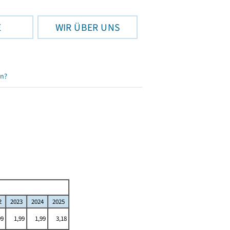
E
WIR ÜBER UNS
en?
2
2023
2024
2025
99
1,99
1,99
3,18