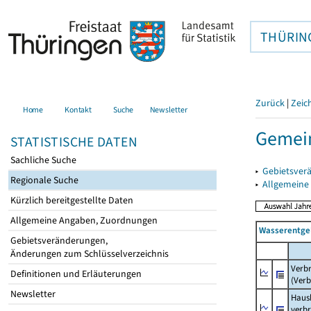
THÜRIN
Zurück
|
Zeic
Home
Kontakt
Suche
Newsletter
Gemein
STATISTISCHE DATEN
Sachliche Suche
▸
Gebietsver
Regionale Suche
▸
Allgemeine
Kürzlich bereitgestellte Daten
Allgemeine Angaben, Zuordnungen
Wasserentge
Gebietsveränderungen,
Änderungen zum Schlüsselverzeichnis
Verb
Definitionen und Erläuterungen
(Verb
Newsletter
Haush
verb