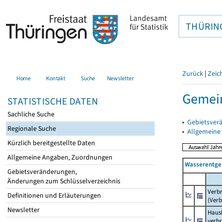
THÜRIN
Zurück
|
Zeic
Home
Kontakt
Suche
Newsletter
Gemein
STATISTISCHE DATEN
Sachliche Suche
▸
Gebietsver
Regionale Suche
▸
Allgemeine
Kürzlich bereitgestellte Daten
Allgemeine Angaben, Zuordnungen
Wasserentge
Gebietsveränderungen,
Änderungen zum Schlüsselverzeichnis
Verb
Definitionen und Erläuterungen
(Verb
Newsletter
Haush
verb