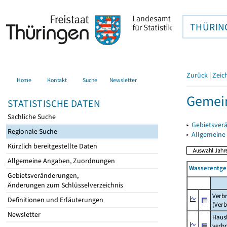
THÜRIN
Zurück
|
Zeic
Home
Kontakt
Suche
Newsletter
Gemein
STATISTISCHE DATEN
Sachliche Suche
▸
Gebietsver
Regionale Suche
▸
Allgemeine
Kürzlich bereitgestellte Daten
Allgemeine Angaben, Zuordnungen
Wasserentge
Gebietsveränderungen,
Änderungen zum Schlüsselverzeichnis
Verb
Definitionen und Erläuterungen
(Verb
Newsletter
Haush
verb