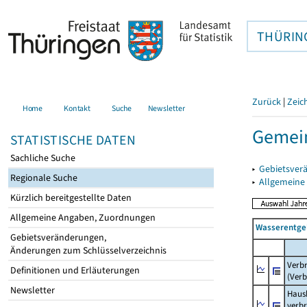
THÜRIN
Zurück
|
Zeic
Home
Kontakt
Suche
Newsletter
Gemein
STATISTISCHE DATEN
Sachliche Suche
▸
Gebietsver
Regionale Suche
▸
Allgemeine
Kürzlich bereitgestellte Daten
Allgemeine Angaben, Zuordnungen
Wasserentge
Gebietsveränderungen,
Änderungen zum Schlüsselverzeichnis
Verb
Definitionen und Erläuterungen
(Verb
Newsletter
Haush
verb