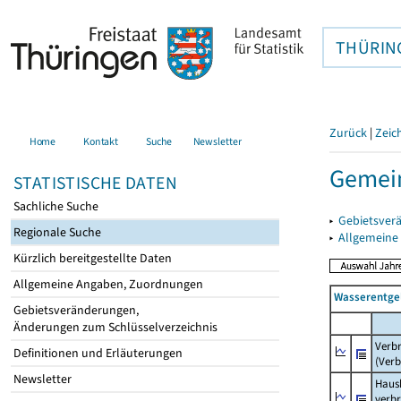
THÜRIN
Zurück
|
Zeic
Home
Kontakt
Suche
Newsletter
Gemein
STATISTISCHE DATEN
Sachliche Suche
▸
Gebietsver
Regionale Suche
▸
Allgemeine
Kürzlich bereitgestellte Daten
Allgemeine Angaben, Zuordnungen
Wasserentge
Gebietsveränderungen,
Änderungen zum Schlüsselverzeichnis
Verb
Definitionen und Erläuterungen
(Verb
Newsletter
Haush
verb