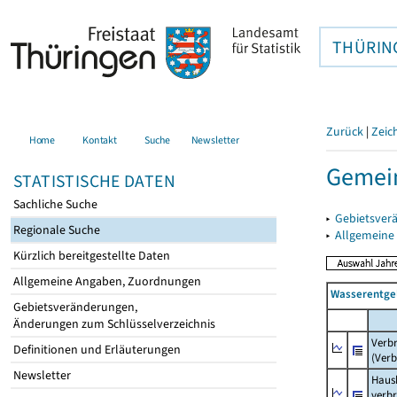
THÜRIN
Zurück
|
Zeic
Home
Kontakt
Suche
Newsletter
Gemein
STATISTISCHE DATEN
Sachliche Suche
▸
Gebietsver
Regionale Suche
▸
Allgemeine
Kürzlich bereitgestellte Daten
Allgemeine Angaben, Zuordnungen
Wasserentge
Gebietsveränderungen,
Änderungen zum Schlüsselverzeichnis
Verb
Definitionen und Erläuterungen
(Verb
Newsletter
Haush
verb