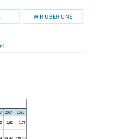
E
WIR ÜBER UNS
en?
3
2024
2025
62
1,62
1,77
44
98,44
128,40