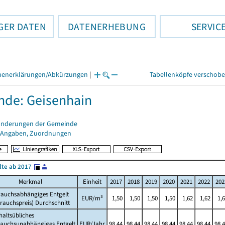
GER DATEN
DATENERHEBUNG
SERVIC
henerklärungen/Abkürzungen
|
Tabellenköpfe verschob
de: Geisenhain
änderungen der Gemeinde
 Angaben, Zuordnungen
lte ab 2017
Merkmal
Einheit
2017
2018
2019
2020
2021
2022
202
rauchsabhängiges Entgelt
EUR/m³
1,50
1,50
1,50
1,50
1,62
1,62
1,
rauchspreis) Durchschnitt
altsübliches
rauchsunabhängiges Entgelt
EUR/Jahr
98,44
98,44
98,44
98,44
98,44
98,44
98,