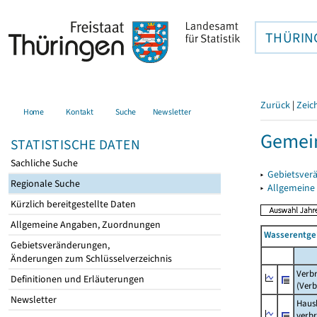
THÜRIN
Zurück
|
Zeic
Home
Kontakt
Suche
Newsletter
Gemei
STATISTISCHE DATEN
Sachliche Suche
▸
Gebietsver
Regionale Suche
▸
Allgemeine
Kürzlich bereitgestellte Daten
Allgemeine Angaben, Zuordnungen
Wasserentge
Gebietsveränderungen,
Änderungen zum Schlüsselverzeichnis
Verb
Definitionen und Erläuterungen
(Verb
Newsletter
Haush
verb