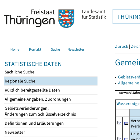
THÜRIN
Zurück
|
Zeic
Home
Kontakt
Suche
Newsletter
Gemein
STATISTISCHE DATEN
Sachliche Suche
▸
Gebietsver
Regionale Suche
▸
Allgemeine
Kürzlich bereitgestellte Daten
Allgemeine Angaben, Zuordnungen
Wasserentge
Gebietsveränderungen,
Änderungen zum Schlüsselverzeichnis
Verb
Definitionen und Erläuterungen
(Verb
Newsletter
Haush
verb