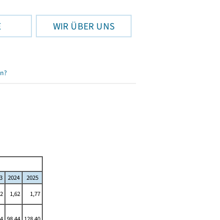
E
WIR ÜBER UNS
en?
3
2024
2025
62
1,62
1,77
44
98,44
128,40