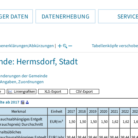
GER DATEN
DATENERHEBUNG
SERVIC
henerklärungen/Abkürzungen
|
Tabellenköpfe verschob
de: Hermsdorf, Stadt
änderungen der Gemeinde
 Angaben, Zuordnungen
lte ab 2017
Merkmal
Einheit
2017
2018
2019
2020
2021
2022
202
rauchsabhängiges Entgelt
EUR/m³
1,50
1,50
1,50
1,50
1,62
1,62
1,
rauchspreis) Durchschnitt
altsübliches
rauchsunabhängiges Entgelt
EUR/Jahr
98,44
98,44
98,44
98,44
98,44
98,44
98,