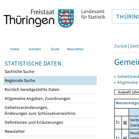
THÜRIN
Zurück
|
Zeic
Home
Kontakt
Suche
Newsletter
Gemei
STATISTISCHE DATEN
Sachliche Suche
▸
Gebietsver
Regionale Suche
▸
Allgemeine
Kürzlich bereitgestellte Daten
Allgemeine Angaben, Zuordnungen
Wasserentge
Gebietsveränderungen,
Änderungen zum Schlüsselverzeichnis
Verb
Definitionen und Erläuterungen
(Verb
Newsletter
Haush
verb