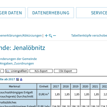
GER DATEN
DATENERHEBUNG
SERVIC
henerklärungen/Abkürzungen
|
Tabellenköpfe verschob
de: Jenalöbnitz
änderungen der Gemeinde
 Angaben, Zuordnungen
lte ab 2017
Merkmal
Einheit
2017
2018
2019
2020
2021
202
rauchsabhängiges Entgelt
EUR/m³
1,85
1,85
1,85
1,85
1,85
2,
rauchspreis) Durchschnitt
altsübliches
rauchsunabhängiges Entgelt
EUR/Jahr
154,08
186,18
186,18
186,18
186,18
224,