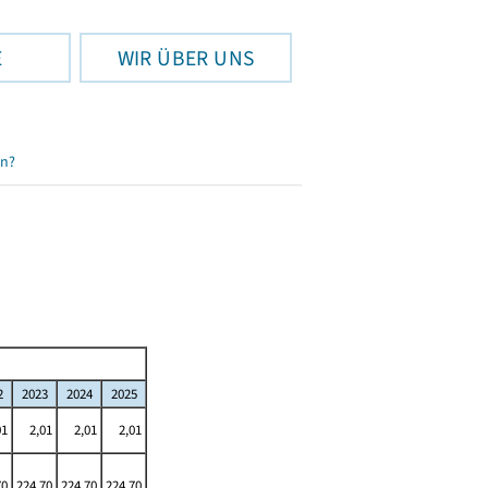
E
WIR ÜBER UNS
en?
2
2023
2024
2025
01
2,01
2,01
2,01
70
224,70
224,70
224,70