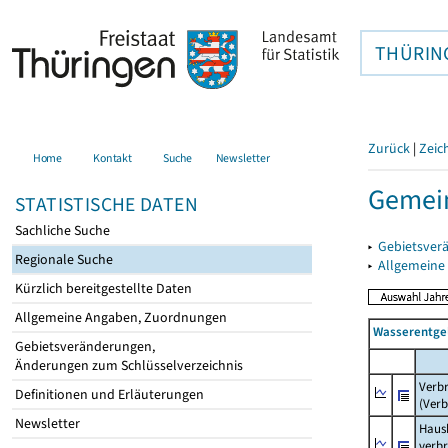
THÜRIN
Zurück
|
Zeic
Home
Kontakt
Suche
Newsletter
Gemein
STATISTISCHE DATEN
Sachliche Suche
▸
Gebietsver
Regionale Suche
▸
Allgemeine
Kürzlich bereitgestellte Daten
Allgemeine Angaben, Zuordnungen
Wasserentge
Gebietsveränderungen,
Änderungen zum Schlüsselverzeichnis
Verb
Definitionen und Erläuterungen
(Verb
Newsletter
Haush
verb