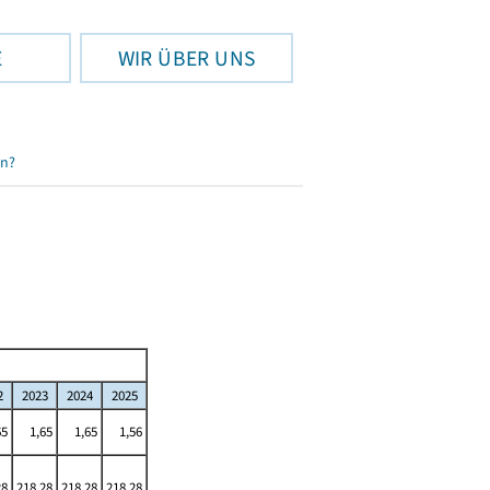
E
WIR ÜBER UNS
en?
2
2023
2024
2025
65
1,65
1,65
1,56
28
218,28
218,28
218,28