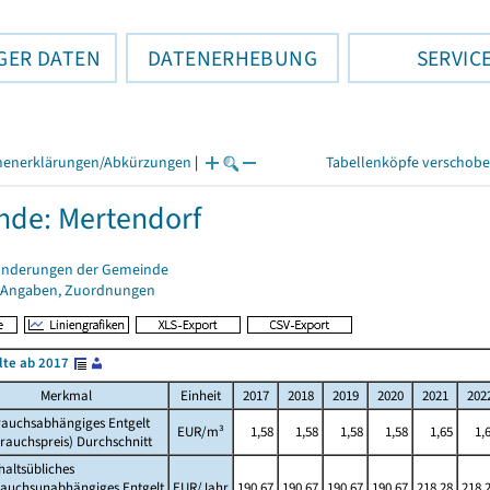
GER DATEN
DATENERHEBUNG
SERVIC
henerklärungen/Abkürzungen
|
Tabellenköpfe verschob
de: Mertendorf
änderungen der Gemeinde
 Angaben, Zuordnungen
lte ab 2017
Merkmal
Einheit
2017
2018
2019
2020
2021
202
rauchsabhängiges Entgelt
EUR/m³
1,58
1,58
1,58
1,58
1,65
1,
rauchspreis) Durchschnitt
altsübliches
rauchsunabhängiges Entgelt
EUR/Jahr
190,67
190,67
190,67
190,67
218,28
218,