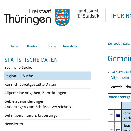
THÜRIN
Zurück
|
Zeic
Home
Kontakt
Suche
Newsletter
Gemein
STATISTISCHE DATEN
Sachliche Suche
▸
Gebietsver
Regionale Suche
▸
Allgemeine
Kürzlich bereitgestellte Daten
Allgemeine Angaben, Zuordnungen
Wasserentge
Gebietsveränderungen,
Änderungen zum Schlüsselverzeichnis
Verb
Definitionen und Erläuterungen
(Verb
Newsletter
Haush
verb