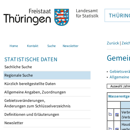
THÜRIN
Zurück
|
Zeic
Home
Kontakt
Suche
Newsletter
Gemei
STATISTISCHE DATEN
Sachliche Suche
▸
Gebietsver
Regionale Suche
▸
Allgemeine
Kürzlich bereitgestellte Daten
Allgemeine Angaben, Zuordnungen
Wasserentge
Gebietsveränderungen,
Änderungen zum Schlüsselverzeichnis
Verb
Definitionen und Erläuterungen
(Verb
Newsletter
Haush
verb