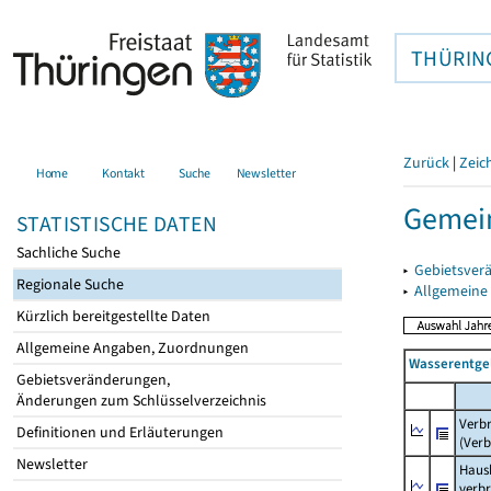
THÜRIN
Zurück
|
Zeic
Home
Kontakt
Suche
Newsletter
Gemein
STATISTISCHE DATEN
Sachliche Suche
▸
Gebietsver
Regionale Suche
▸
Allgemeine
Kürzlich bereitgestellte Daten
Allgemeine Angaben, Zuordnungen
Wasserentge
Gebietsveränderungen,
Änderungen zum Schlüsselverzeichnis
Verb
Definitionen und Erläuterungen
(Verb
Newsletter
Haush
verb