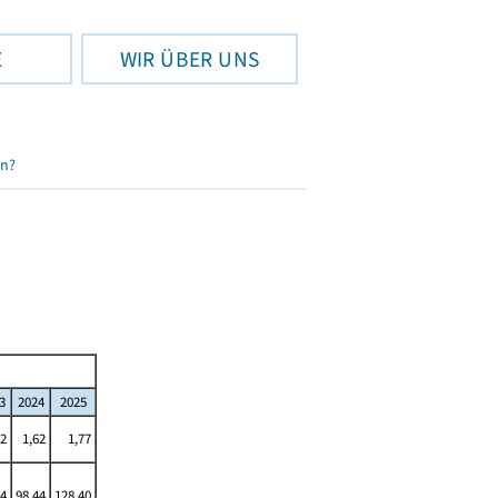
E
WIR ÜBER UNS
en?
3
2024
2025
62
1,62
1,77
44
98,44
128,40