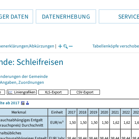
GER DATEN
DATENERHEBUNG
SERVIC
henerklärungen/Abkürzungen
|
Tabellenköpfe verschob
de: Schleifreisen
änderungen der Gemeinde
 Angaben, Zuordnungen
lte ab 2017
Merkmal
Einheit
2017
2018
2019
2020
2021
2022
202
rauchsabhängiges Entgelt
EUR/m³
1,50
1,50
1,50
1,50
1,62
1,62
1,
rauchspreis) Durchschnitt
altsübliches
rauchsunabhängiges Entgelt
EUR/Jahr
98,44
98,44
98,44
98,44
98,44
98,44
98,