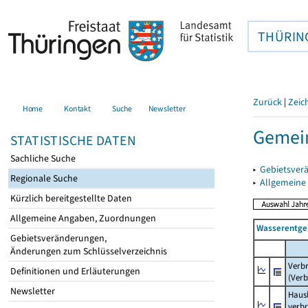
THÜRIN
Zurück
|
Zeic
Home
Kontakt
Suche
Newsletter
Gemein
STATISTISCHE DATEN
Sachliche Suche
▸
Gebietsver
Regionale Suche
▸
Allgemeine
Kürzlich bereitgestellte Daten
Allgemeine Angaben, Zuordnungen
Wasserentge
Gebietsveränderungen,
Änderungen zum Schlüsselverzeichnis
Verb
Definitionen und Erläuterungen
(Verb
Newsletter
Haush
verb