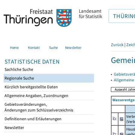
THÜRIN
Zurück
|
Zeic
Home
Kontakt
Suche
Newsletter
Gemein
STATISTISCHE DATEN
Sachliche Suche
▸
Gebietsver
Regionale Suche
▸
Allgemeine
Kürzlich bereitgestellte Daten
Allgemeine Angaben, Zuordnungen
Wasserentge
Gebietsveränderungen,
Änderungen zum Schlüsselverzeichnis
Verb
Definitionen und Erläuterungen
(Verb
Newsletter
Haush
verb