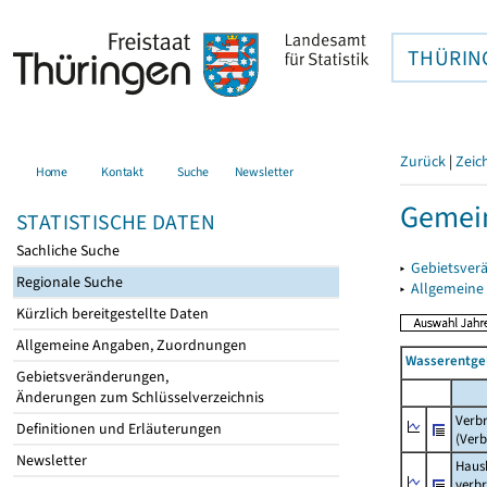
THÜRIN
Zurück
|
Zeic
Home
Kontakt
Suche
Newsletter
Gemein
STATISTISCHE DATEN
Sachliche Suche
▸
Gebietsver
Regionale Suche
▸
Allgemeine
Kürzlich bereitgestellte Daten
Allgemeine Angaben, Zuordnungen
Wasserentge
Gebietsveränderungen,
Änderungen zum Schlüsselverzeichnis
Verb
Definitionen und Erläuterungen
(Verb
Newsletter
Haush
verb