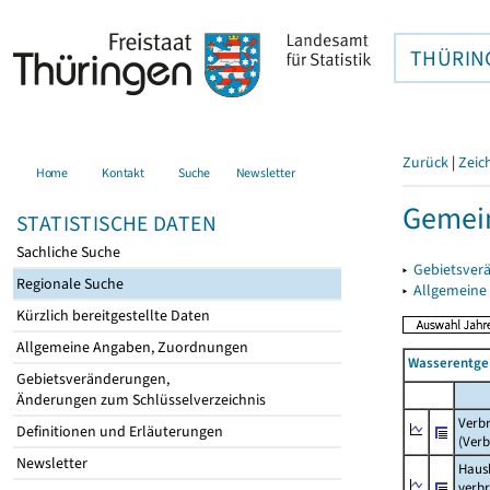
THÜRIN
Zurück
|
Zeic
Home
Kontakt
Suche
Newsletter
Gemein
STATISTISCHE DATEN
Sachliche Suche
▸
Gebietsver
Regionale Suche
▸
Allgemeine
Kürzlich bereitgestellte Daten
Allgemeine Angaben, Zuordnungen
Wasserentge
Gebietsveränderungen,
Änderungen zum Schlüsselverzeichnis
Verb
Definitionen und Erläuterungen
(Verb
Newsletter
Haush
verb