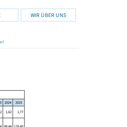
E
WIR ÜBER UNS
en?
3
2024
2025
62
1,62
1,77
44
98,44
128,40