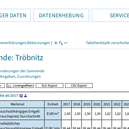
GER DATEN
DATENERHEBUNG
SERVIC
henerklärungen/Abkürzungen
|
Tabellenköpfe verschob
de: Tröbnitz
änderungen der Gemeinde
 Angaben, Zuordnungen
lte ab 2017
Merkmal
Einheit
2017
2018
2019
2020
2021
2022
202
rauchsabhängiges Entgelt
EUR/m³
1,50
1,50
1,50
1,50
1,62
1,62
1,
rauchspreis) Durchschnitt
altsübliches
rauchsunabhängiges Entgelt
EUR/Jahr
98,44
98,44
98,44
98,44
98,44
98,44
98,