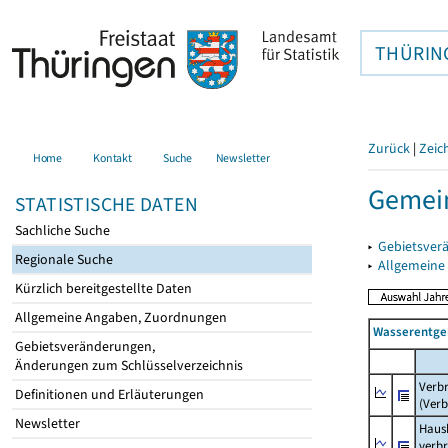
THÜRIN
Zurück
|
Zeic
Home
Kontakt
Suche
Newsletter
Gemei
STATISTISCHE DATEN
Sachliche Suche
▸
Gebietsver
Regionale Suche
▸
Allgemeine
Kürzlich bereitgestellte Daten
Allgemeine Angaben, Zuordnungen
Wasserentge
Gebietsveränderungen,
Änderungen zum Schlüsselverzeichnis
Verb
Definitionen und Erläuterungen
(Verb
Newsletter
Haush
verb