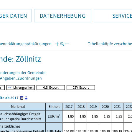
GER DATEN
DATENERHEBUNG
SERVIC
henerklärungen/Abkürzungen
|
Tabellenköpfe verschob
de: Zöllnitz
änderungen der Gemeinde
 Angaben, Zuordnungen
lte ab 2017
Merkmal
Einheit
2017
2018
2019
2020
2021
202
rauchsabhängiges Entgelt
EUR/m³
1,85
1,85
1,85
1,85
1,85
2,
rauchspreis) Durchschnitt
altsübliches
rauchsunabhängiges Entgelt
EUR/Jahr
154,08
186,18
186,18
186,18
186,18
224,