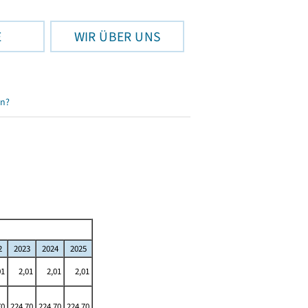
E
WIR ÜBER UNS
en?
2
2023
2024
2025
01
2,01
2,01
2,01
70
224,70
224,70
224,70