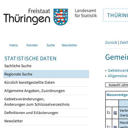
THÜRIN
Zurück
|
Zeic
Home
Kontakt
Suche
Newsletter
Gemein
STATISTISCHE DATEN
Sachliche Suche
▸
Gebietsver
Regionale Suche
▸
Allgemeine
Kürzlich bereitgestellte Daten
Allgemeine Angaben, Zuordnungen
Wasserentge
Gebietsveränderungen,
Änderungen zum Schlüsselverzeichnis
Verb
Definitionen und Erläuterungen
(Verb
Newsletter
Haush
verb