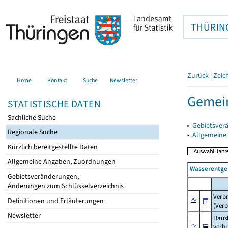
THÜRIN
Zurück
|
Zeic
Home
Kontakt
Suche
Newsletter
Gemein
STATISTISCHE DATEN
Sachliche Suche
▸
Gebietsver
Regionale Suche
▸
Allgemeine
Kürzlich bereitgestellte Daten
Allgemeine Angaben, Zuordnungen
Wasserentge
Gebietsveränderungen,
Änderungen zum Schlüsselverzeichnis
Verb
Definitionen und Erläuterungen
(Verb
Newsletter
Haush
verb