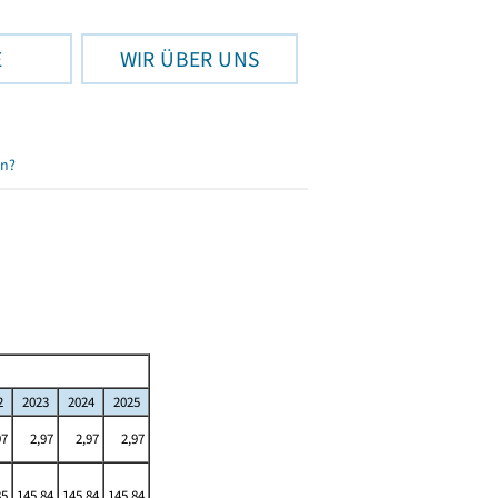
E
WIR ÜBER UNS
en?
2
2023
2024
2025
97
2,97
2,97
2,97
85
145,84
145,84
145,84