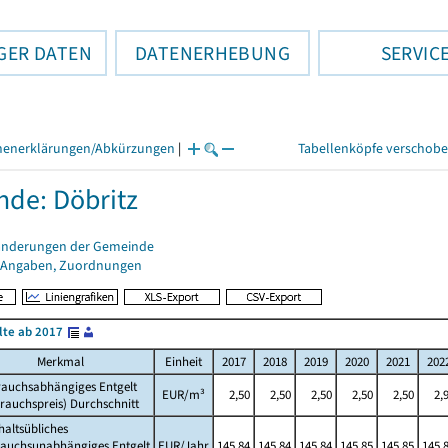
GER DATEN
DATENERHEBUNG
SERVIC
henerklärungen/Abkürzungen
|
Tabellenköpfe verschob
de: Döbritz
änderungen der Gemeinde
 Angaben, Zuordnungen
lte ab 2017
Merkmal
Einheit
2017
2018
2019
2020
2021
202
rauchsabhängiges Entgelt
EUR/m³
2,50
2,50
2,50
2,50
2,50
2,
rauchspreis) Durchschnitt
altsübliches
rauchsunabhängiges Entgelt
EUR/Jahr
145,84
145,84
145,84
145,85
145,85
145,