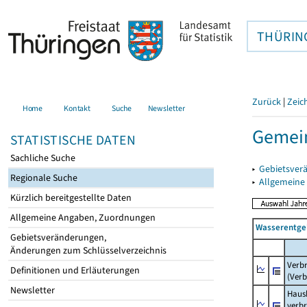
THÜRIN
Zurück
|
Zeic
Home
Kontakt
Suche
Newsletter
Gemein
STATISTISCHE DATEN
Sachliche Suche
▸
Gebietsver
Regionale Suche
▸
Allgemeine
Kürzlich bereitgestellte Daten
Allgemeine Angaben, Zuordnungen
Wasserentge
Gebietsveränderungen,
Änderungen zum Schlüsselverzeichnis
Verb
Definitionen und Erläuterungen
(Verb
Newsletter
Haush
verb