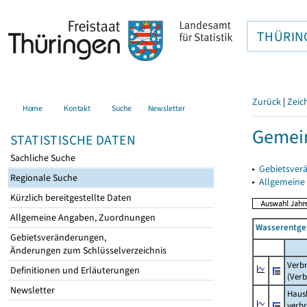
THÜRIN
Zurück
|
Zeic
Home
Kontakt
Suche
Newsletter
Gemei
STATISTISCHE DATEN
Sachliche Suche
▸
Gebietsver
Regionale Suche
▸
Allgemeine
Kürzlich bereitgestellte Daten
Allgemeine Angaben, Zuordnungen
Wasserentge
Gebietsveränderungen,
Änderungen zum Schlüsselverzeichnis
Verb
Definitionen und Erläuterungen
(Verb
Newsletter
Haush
verb