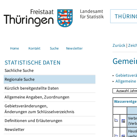
THÜRIN
Zurück
|
Zeic
Home
Kontakt
Suche
Newsletter
Gemei
STATISTISCHE DATEN
Sachliche Suche
▸
Gebietsver
Regionale Suche
▸
Allgemeine
Kürzlich bereitgestellte Daten
Allgemeine Angaben, Zuordnungen
Wasserentge
Gebietsveränderungen,
Änderungen zum Schlüsselverzeichnis
Verb
Definitionen und Erläuterungen
(Verb
Newsletter
Haush
verb