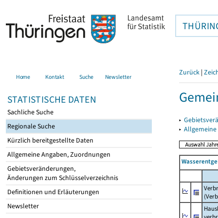
THÜRIN
Zurück
|
Zeic
Home
Kontakt
Suche
Newsletter
Gemein
STATISTISCHE DATEN
Sachliche Suche
▸
Gebietsver
Regionale Suche
▸
Allgemeine
Kürzlich bereitgestellte Daten
Allgemeine Angaben, Zuordnungen
Wasserentge
Gebietsveränderungen,
Änderungen zum Schlüsselverzeichnis
Verb
Definitionen und Erläuterungen
(Verb
Newsletter
Haush
verb