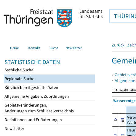
THÜRIN
Zurück
|
Zeic
Home
Kontakt
Suche
Newsletter
Gemein
STATISTISCHE DATEN
Sachliche Suche
▸
Gebietsver
Regionale Suche
▸
Allgemeine
Kürzlich bereitgestellte Daten
Allgemeine Angaben, Zuordnungen
Wasserentge
Gebietsveränderungen,
Änderungen zum Schlüsselverzeichnis
Verb
Definitionen und Erläuterungen
(Verb
Newsletter
Haush
verb