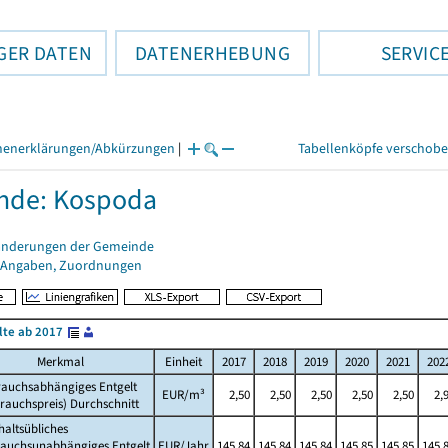
GER DATEN
DATENERHEBUNG
SERVIC
henerklärungen/Abkürzungen
|
Tabellenköpfe verschob
nde: Kospoda
änderungen der Gemeinde
 Angaben, Zuordnungen
lte ab 2017
Merkmal
Einheit
2017
2018
2019
2020
2021
202
rauchsabhängiges Entgelt
EUR/m³
2,50
2,50
2,50
2,50
2,50
2,
rauchspreis) Durchschnitt
altsübliches
rauchsunabhängiges Entgelt
EUR/Jahr
145,84
145,84
145,84
145,85
145,85
145,