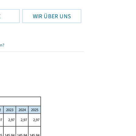
E
WIR ÜBER UNS
en?
2
2023
2024
2025
97
2,97
2,97
2,97
85
145,84
145,84
145,84