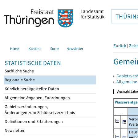
THÜRIN
Zurück
|
Zeic
Home
Kontakt
Suche
Newsletter
Gemei
STATISTISCHE DATEN
Sachliche Suche
▸
Gebietsver
Regionale Suche
▸
Allgemeine
Kürzlich bereitgestellte Daten
Allgemeine Angaben, Zuordnungen
Wasserentge
Gebietsveränderungen,
Änderungen zum Schlüsselverzeichnis
Verb
Definitionen und Erläuterungen
(Verb
Newsletter
Haush
verb