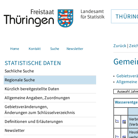
THÜRIN
Zurück
|
Zeic
Home
Kontakt
Suche
Newsletter
Gemein
STATISTISCHE DATEN
Sachliche Suche
▸
Gebietsver
Regionale Suche
▸
Allgemeine
Kürzlich bereitgestellte Daten
Allgemeine Angaben, Zuordnungen
Wasserentge
Gebietsveränderungen,
Änderungen zum Schlüsselverzeichnis
Verb
Definitionen und Erläuterungen
(Verb
Newsletter
Haush
verb