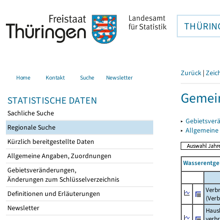
THÜRIN
Zurück
|
Zeic
Home
Kontakt
Suche
Newsletter
Gemei
STATISTISCHE DATEN
Sachliche Suche
▸
Gebietsver
Regionale Suche
▸
Allgemeine
Kürzlich bereitgestellte Daten
Allgemeine Angaben, Zuordnungen
Wasserentge
Gebietsveränderungen,
Änderungen zum Schlüsselverzeichnis
Verb
Definitionen und Erläuterungen
(Verb
Newsletter
Haush
verb