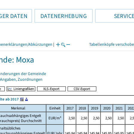
GER DATEN
DATENERHEBUNG
SERVIC
henerklärungen/Abkürzungen
|
Tabellenköpfe verschob
nde: Moxa
änderungen der Gemeinde
 Angaben, Zuordnungen
lte ab 2017
Merkmal
Einheit
2017
2018
2019
2020
2021
202
rauchsabhängiges Entgelt
EUR/m³
2,50
2,50
2,50
2,50
2,50
2,
rauchspreis) Durchschnitt
altsübliches
rauchsunabhängiges Entgelt
EUR/Jahr
145,84
145,84
145,84
145,85
145,85
145,