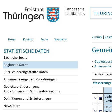
THÜRIN
Zurück
|
Zeic
Home
Kontakt
Suche
Newsletter
Gemei
STATISTISCHE DATEN
Sachliche Suche
▸
Gebietsver
Regionale Suche
▸
Allgemeine
Kürzlich bereitgestellte Daten
Allgemeine Angaben, Zuordnungen
Wasserentge
Gebietsveränderungen,
Änderungen zum Schlüsselverzeichnis
Verb
Definitionen und Erläuterungen
(Verb
Newsletter
Haush
verb