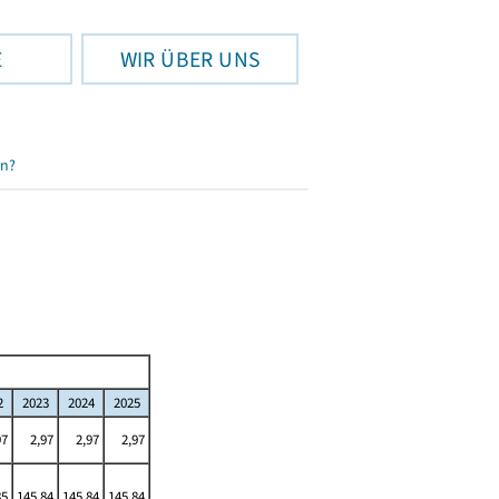
E
WIR ÜBER UNS
en?
2
2023
2024
2025
97
2,97
2,97
2,97
85
145,84
145,84
145,84